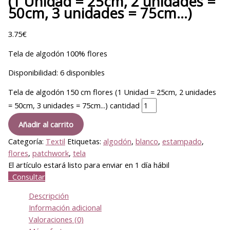
(1 Unidad = 25cm, 2 unidades =
50cm, 3 unidades = 75cm…)
3.75
€
Tela de algodón 100% flores
Disponibilidad:
6 disponibles
Tela de algodón 150 cm flores (1 Unidad = 25cm, 2 unidades
= 50cm, 3 unidades = 75cm...) cantidad
Añadir al carrito
Categoría:
Textil
Etiquetas:
algodón
,
blanco
,
estampado
,
flores
,
patchwork
,
tela
El artículo estará listo para enviar en 1 día hábil
Consultar
Descripción
Información adicional
Valoraciones (0)