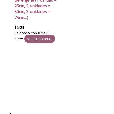
Berenjena (1 Unidad =
25cm, 2 unidades =
50cm, 3 unidades =
75cm…)
Textil
Valorado con
0
de 5
3.75
€
Añadir al carrito