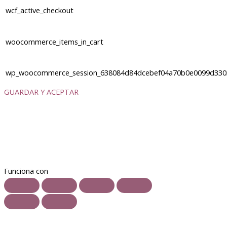
wcf_active_checkout
woocommerce_items_in_cart
wp_woocommerce_session_638084d84dcebef04a70b0e0099d330
GUARDAR Y ACEPTAR
Funciona con