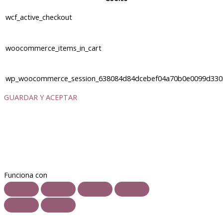
wcf_active_checkout
woocommerce_items_in_cart
wp_woocommerce_session_638084d84dcebef04a70b0e0099d330
GUARDAR Y ACEPTAR
Funciona con