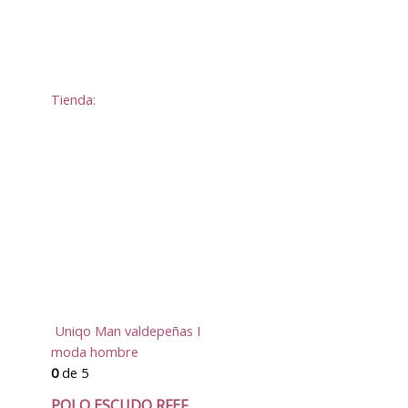
Tienda:
Uniqo Man valdepeñas I
moda hombre
0
de 5
POLO ESCUDO RFEF