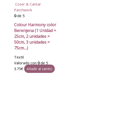
Coser & Cantar
Patchwork
0
de 5
Colour Harmony color
Berenjena (1 Unidad =
25cm, 2 unidades =
50cm, 3 unidades =
75cm…)
Textil
Valorado con
0
de 5
3.75
€
Añadir al carrito