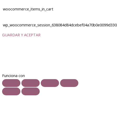
woocommerce_items_in_cart
wp_woocommerce_session_638084d84dcebef04a70b0e0099d330
GUARDAR Y ACEPTAR
Funciona con