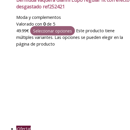
Bermuda vaquera Gianni Lupo regular fit con efecto
desgastado ref252421
Moda y complementos
Valorado con
0
de 5
49.99
€
Este producto tiene
Seleccionar opciones
múltiples variantes. Las opciones se pueden elegir en la
página de producto
¡Oferta!