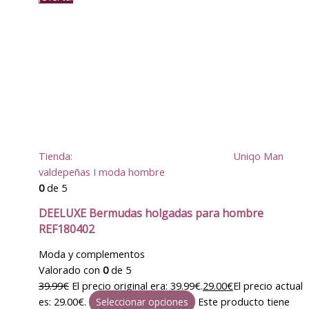
Tienda:
Uniqo Man
valdepeñas I moda hombre
0
de 5
DEELUXE Bermudas holgadas para hombre
REF180402
Moda y complementos
Valorado con
0
de 5
39.99
€
El precio original era: 39.99€.
29.00
€
El precio actual
es: 29.00€.
Este producto tiene
Seleccionar opciones