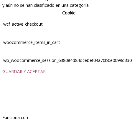
y aún no se han clasificado en una categoría.
Cookie
wcf_active_checkout
woocommerce_items_in_cart
wp_woocommerce_session_638084d84dcebef04a70b0e0099d330
GUARDAR Y ACEPTAR
Funciona con