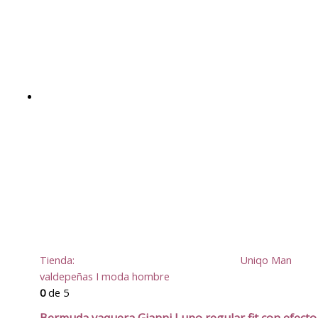
Tienda:
Uniqo Man
valdepeñas I moda hombre
0
de 5