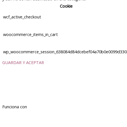
Cookie
wcf_active_checkout
woocommerce_items_in_cart
wp_woocommerce_session_638084d84dcebef04a70b0e0099d330
GUARDAR Y ACEPTAR
Funciona con