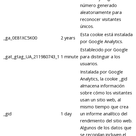
número generado
aleatoriamente para
reconocer visitantes
únicos.
Esta cookie está instalada
_ga_0E81XC5K00
2 years
por Google Analytics.
Establecido por Google
_gat_gtag_UA_211980743_1
1 minute
para distinguir a los
usuarios.
Instalada por Google
Analytics, la cookie _gid
almacena información
sobre cómo los visitantes
usan un sitio web, al
mismo tiempo que crea
_gid
1 day
un informe analítico del
rendimiento del sitio web.
Algunos de los datos que
se recopilan incluyen el