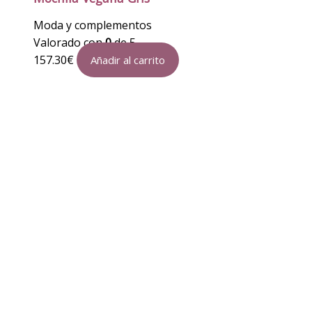
Moda y complementos
Valorado con
0
de 5
157.30
€
Añadir al carrito