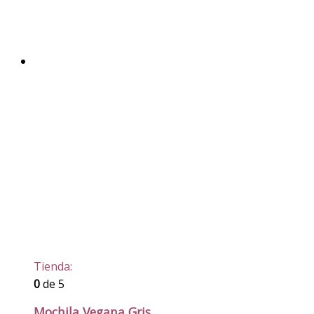
Tienda:
0
de 5
Mochila Vegana Gris