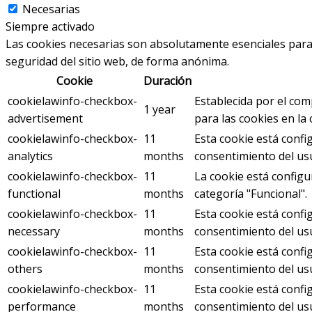
Necesarias
Siempre activado
Las cookies necesarias son absolutamente esenciales para q
seguridad del sitio web, de forma anónima.
Cookie
Duración
cookielawinfo-checkbox-
Establecida por el com
1 year
advertisement
para las cookies en la 
cookielawinfo-checkbox-
11
Esta cookie está confi
analytics
months
consentimiento del usua
cookielawinfo-checkbox-
11
La cookie está configu
functional
months
categoría "Funcional".
cookielawinfo-checkbox-
11
Esta cookie está conf
necessary
months
consentimiento del usu
cookielawinfo-checkbox-
11
Esta cookie está confi
others
months
consentimiento del usu
cookielawinfo-checkbox-
11
Esta cookie está confi
performance
months
consentimiento del usu